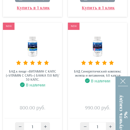
Купить в 1 клик
Купить в 1 клик
NEW
NEW
БАД к пище «ВИТАМИН С КАПС
БАД Синергетический комплекс
(«VITAMIN C CAPS») БАНКА 150 МЛ/
железа и витаминов, 60 капсул
30 КАПС.
В наличии
В наличии
П
о
л
у
ч
и
т
ь
с
к
и
д
к
у
5
800.00
руб.
990.00
руб.
%