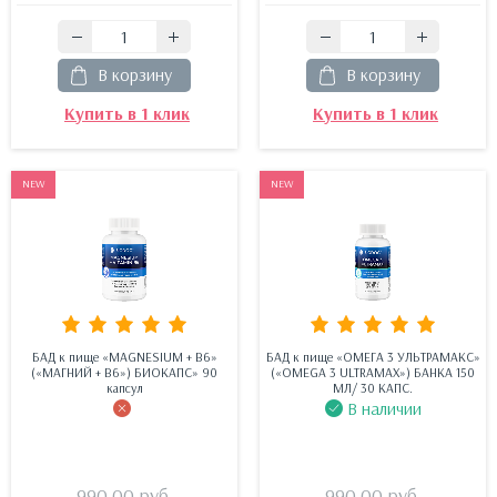
В корзину
В корзину
Купить в 1 клик
Купить в 1 клик
NEW
NEW
БАД к пище «MAGNESIUM + В6»
БАД к пище «ОМЕГА 3 УЛЬТРАМАКС»
(«МАГНИЙ + В6») БИОКАПС» 90
(«OMEGA 3 ULTRAMAX») БАНКА 150
капсул
МЛ/ 30 КАПС.
В наличии
990.00
руб.
990.00
руб.