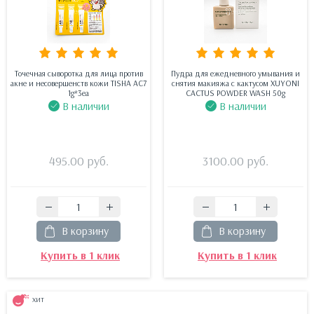
Точечная сыворотка для лица против
Пудра для ежедневного умывания и
акне и несовершенств кожи TISHA AC7
снятия макияжа с кактусом XUYONI
1g*3ea
CACTUS POWDER WASH 50g
В наличии
В наличии
495.00
руб.
3100.00
руб.
В корзину
В корзину
Купить в 1 клик
Купить в 1 клик
ХИТ