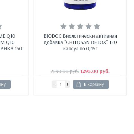
ME Q10
BIODOC Биологически активная
ИМ Q10
добавка "CHITOSAN DETOX" 120
АНКА 150
капсул по 0,45г
2590.00
руб.
1295.00
руб.
ину
В корзину