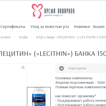
Сертификаты
Уход за полостью рта
Новинки
Акции
аталог
БАДы
БАД к пище «ЛЕЦИТИН» («LECITHIN») БАН
ЛЕЦИТИН» («LECITHIN») БАНКА 150
Наши группы
Основные компоненты:
Лецитин подсолнечный – 1000 м
Полный перечень компонентов 
как помогает организму?
• Поддерживает работу печен
• Поддерживает работу нервн