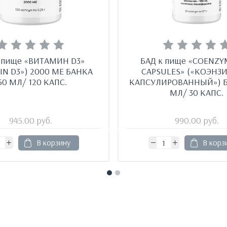
 пище «ВИТАМИН D3»
БАД к пище «COENZY
IN D3») 2000 МЕ БАНКА
CAPSULES» («КОЭНЗ
50 МЛ/ 120 КАПС.
КАПСУЛИРОВАННЫЙ») Б
МЛ/ 30 КАПС.
945.00
руб.
990.00
руб.
В корзину
В корз