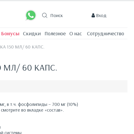
0
позиций
0 руб.
Вход
Бонусы
Скидки
Полезное
О нас
Сотрудничество
КА 150 МЛ/ 60 КАПС.
 МЛ/ 60 КАПС.
г, в т.ч. фосфолипиды – 700 мг (10%)
смотрите во вкладке «состав».
и
ой системы