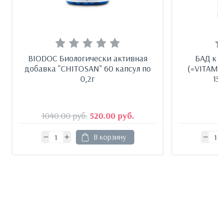
BIODOC Биологически активная
БАД к
добавка "CHITOSAN" 60 капсул по
(«VITAM
0,2г
1
1040.00
руб.
520.00
руб.
В корзину