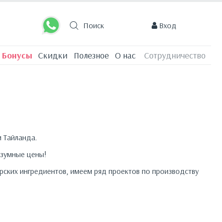
0
позиций
0 руб.
Вход
Бонусы
Скидки
Полезное
О нас
Сотрудничество
и Тайланда.
азумные цены!
рских ингредиентов, имеем ряд проектов по производству