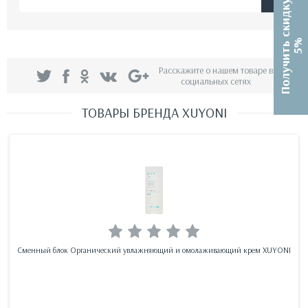
П
о
л
у
ч
и
т
ь
с
к
и
д
к
у
5
%
Расскажите о нашем товаре в
социальных сетях
ТОВАРЫ БРЕНДА XUYONI
Сменный блок Органический увлажняющий и омолаживающий крем XUYONI