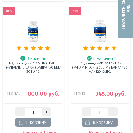
П
о
л
у
ч
и
т
ь
с
к
и
д
к
у
5
%
NEW
NEW
В наличии
В наличии
БАД к пище «ВИТАМИН С КАПС
БАД к пище «ВИТАМИН D3»
(«VITAMIN C CAPS») БАНКА 150 МЛ/
(«VITAMIN D3») 2000 МЕ БАНКА 150
30 КАПС.
МЛ/ 120 КАПС.
Цена:
800.00 руб.
Цена:
945.00 руб.
В корзину
В корзину
Купить в 1 клик
Купить в 1 клик