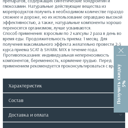
препаратов, содержащих синтетические хондроитин и
глюкозамин. Натуральные действующие вещества из
морепродуктов получить в необходимом количестве гораздо
сложнее и дороже, но их использование оправдано высокой
эффективностью, а также, натуральные компоненты хорошо
переносятся организмом, лучше усваиваются.
Способ применения: взрослым по 2 капсулы 2 раза в день во
время еды. Продолжительность приема: 1 месяц. Для
получения максимального эффекта желательно провести 2-3
курса приема SCAT & SHARK MIX в течение года.
Противопоказания: индивидуальная непереносимость
компонентов, беременность, кормление грудью. Перед
применением рекомендуется проконсультироваться с врачом.
П
о
л
у
ч
и
т
ь
с
к
и
д
к
у
5
%
Характеристик
Состав
Доставка и оплата