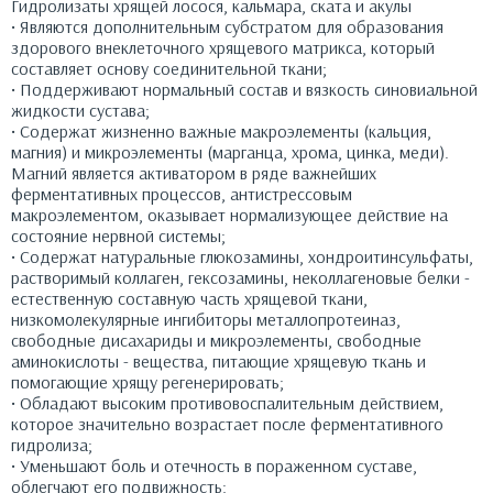
Гидролизаты хрящей лосося, кальмара, ската и акулы
• Являются дополнительным субстратом для образования
здорового внеклеточного хрящевого матрикса, который
составляет основу соединительной ткани;
• Поддерживают нормальный состав и вязкость синовиальной
жидкости сустава;
• Содержат жизненно важные макроэлементы (кальция,
магния) и микроэлементы (марганца, хрома, цинка, меди).
Магний является активатором в ряде важнейших
ферментативных процессов, антистрессовым
макроэлементом, оказывает нормализующее действие на
состояние нервной системы;
• Содержат натуральные глюкозамины, хондроитинсульфаты,
растворимый коллаген, гексозамины, неколлагеновые белки -
естественную составную часть хрящевой ткани,
низкомолекулярные ингибиторы металлопротеиназ,
свободные дисахариды и микроэлементы, свободные
аминокислоты - вещества, питающие хрящевую ткань и
помогающие хрящу регенерировать;
• Обладают высоким противовоспалительным действием,
которое значительно возрастает после ферментативного
гидролиза;
• Уменьшают боль и отечность в пораженном суставе,
облегчают его подвижность;