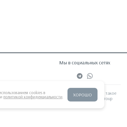
Мы в социальных сетях
использованием cookies в
Все права защищены и все такое
ХОРОШО
и
политикой конфиденциальности
.
Разработка сайта:
MITGroup