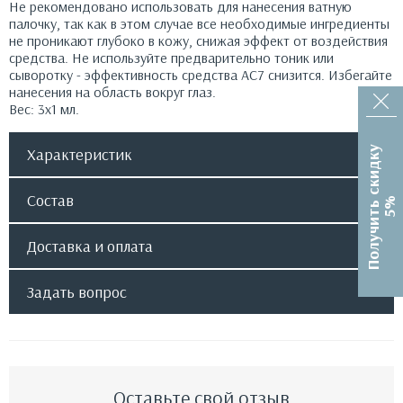
Не рекомендовано использовать для нанесения ватную
палочку, так как в этом случае все необходимые ингредиенты
не проникают глубоко в кожу, снижая эффект от воздействия
средства. Не используйте предварительно тоник или
сыворотку - эффективность средства АС7 снизится. Избегайте
нанесения на область вокруг глаз.
Вес: 3х1 мл.
П
о
л
у
ч
и
т
ь
с
к
и
д
к
у
5
Характеристик
Состав
%
Доставка и оплата
Задать вопрос
Оставьте свой отзыв