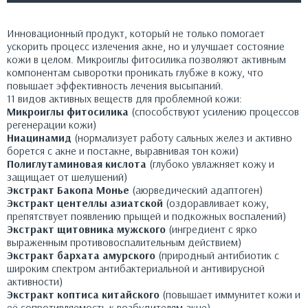
Инновационный продукт, который не только помогает
ускорить процесс излечения акне, но и улучшает состояние
кожи в целом. Микроиглы фитосилика позволяют активным
компонентам сыворотки проникать глубже в кожу, что
повышает эффективность лечения высыпаний.
11 видов активных веществ для проблемной кожи:
Микроиглы фитосилика
(способствуют усилению процессов
регенерации кожи)
Ниацинамид
(нормализует работу сальных желез и активно
борется с акне и постакне, выравнивая тон кожи)
Полиглутаминовая кислота
(глубоко увлажняет кожу и
защищает от шелушений)
Экстракт Бакопа Монье
(аюрведический адаптоген)
Экстракт центеллы азиатской
(оздоравливает кожу,
препятствует появлению прыщей и подкожных воспалений)
Экстракт щитовника мужского
(ингредиент с ярко
выраженным противовоспалительным действием)
Экстракт бархата амурского
(природный антибиотик с
широким спектром антибактериальной и антивирусной
активности)
Экстракт коптиса китайского
(повышает иммунитет кожи и
её сопротивляемость к возбудителям акне)