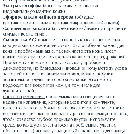
Экстракт люффы
(восстанавливает защитную
гидролипидную мантию кожи)
Эфирное масло чайного дерева
(обладает
противоспалительным и противомикробным свойствами)
Салициловая кислота
(эффективно избавляет от прыщей и
снимает воспаление).
Сыворотка АС7
помогает защищать кожу от негативных
воздействий окружающей среды. Это особенно важно для
кожи с проблемами акне, так как часто эта кожа имеет
повышенную чувствительность и склонность к раздражению.
Проблема акне может доставлять кучу проблем и
дискомфорта, но благодаря инновационному методу ухода
за кожей с использованием микроигл, можно получить
значительное улучшение состояния кожи. Этот метод
подходит для всех типов кожи, в том числе для
чувствительной.
Способ применения:
после умывания и очищения лица
наденьте напальчник, который находится в комплекте,
нанесите на него небольшое количество средства, вотрите
его вверх и вниз, влево и вправо 7 раз в проблемную область,
чтобы средство глубоко проникло внутрь. Используйте
средство каждую ночь, нанося на проблемные участки,
обязательно (!) используя защитный наконечник для пальца.